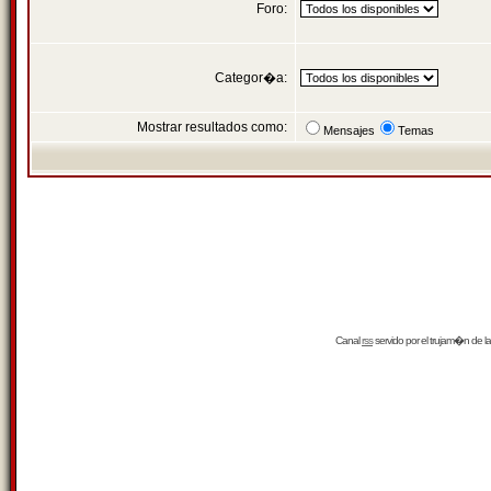
Foro:
Categor�a:
Mostrar resultados como:
Mensajes
Temas
Canal
rss
servido por el
trujam�n
de la