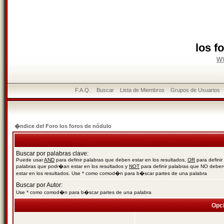
los f
w
F.A.Q.
Buscar
Lista de Miembros
Grupos de Usuarios
�ndice del Foro los foros de nódulo
Buscar por palabras clave:
Puede usar
AND
para definir palabras que deben estar en los resultados,
OR
para definir
palabras que podr�an estar en los resultados y
NOT
para definir palabras que NO debe
estar en los resultados. Use * como comod�n para b�scar partes de una palabra
Buscar por Autor:
Use * como comod�n para b�scar partes de una palabra
Opc