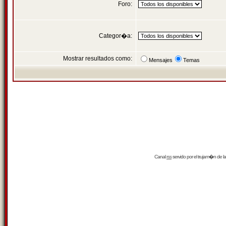
Foro:
Categor�a:
Mostrar resultados como:
Mensajes
Temas
Canal
rss
servido por el
trujam�n
de la