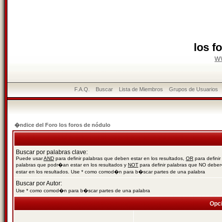
los f
w
F.A.Q.
Buscar
Lista de Miembros
Grupos de Usuarios
�ndice del Foro los foros de nódulo
Buscar por palabras clave:
Puede usar
AND
para definir palabras que deben estar en los resultados,
OR
para definir
palabras que podr�an estar en los resultados y
NOT
para definir palabras que NO debe
estar en los resultados. Use * como comod�n para b�scar partes de una palabra
Buscar por Autor:
Use * como comod�n para b�scar partes de una palabra
Opc