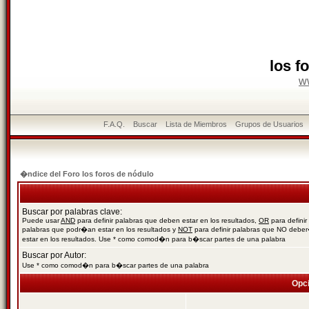
los f
w
F.A.Q.
Buscar
Lista de Miembros
Grupos de Usuarios
�ndice del Foro los foros de nódulo
Buscar por palabras clave:
Puede usar
AND
para definir palabras que deben estar en los resultados,
OR
para definir
palabras que podr�an estar en los resultados y
NOT
para definir palabras que NO debe
estar en los resultados. Use * como comod�n para b�scar partes de una palabra
Buscar por Autor:
Use * como comod�n para b�scar partes de una palabra
Opc