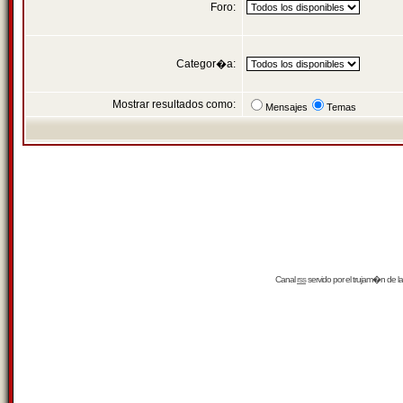
Foro:
Categor�a:
Mostrar resultados como:
Mensajes
Temas
Canal
rss
servido por el
trujam�n
de la