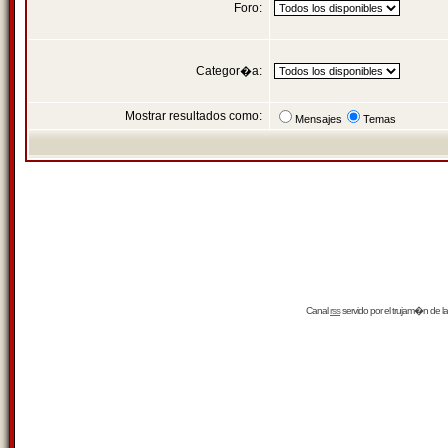
Foro:
Categor�a:
Mostrar resultados como:
Mensajes
Temas
Canal
rss
servido por el
trujam�n
de la