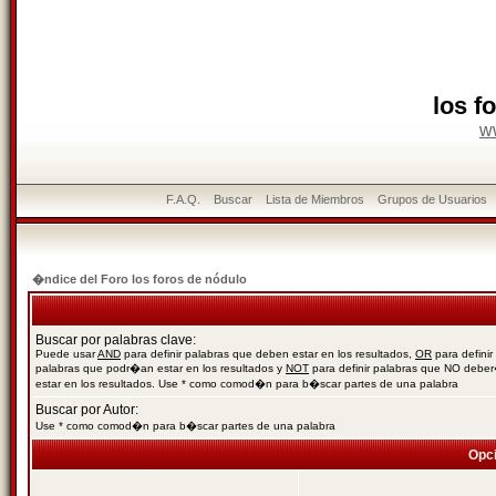
los f
w
F.A.Q.
Buscar
Lista de Miembros
Grupos de Usuarios
�ndice del Foro los foros de nódulo
Buscar por palabras clave:
Puede usar
AND
para definir palabras que deben estar en los resultados,
OR
para definir
palabras que podr�an estar en los resultados y
NOT
para definir palabras que NO debe
estar en los resultados. Use * como comod�n para b�scar partes de una palabra
Buscar por Autor:
Use * como comod�n para b�scar partes de una palabra
Opc