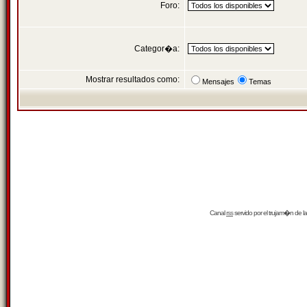
Foro:
Categor�a:
Mostrar resultados como:
Mensajes
Temas
Canal
rss
servido por el
trujam�n
de la