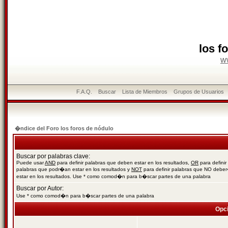
los f
w
F.A.Q.
Buscar
Lista de Miembros
Grupos de Usuarios
�ndice del Foro los foros de nódulo
Buscar por palabras clave:
Puede usar
AND
para definir palabras que deben estar en los resultados,
OR
para definir
palabras que podr�an estar en los resultados y
NOT
para definir palabras que NO debe
estar en los resultados. Use * como comod�n para b�scar partes de una palabra
Buscar por Autor:
Use * como comod�n para b�scar partes de una palabra
Opc