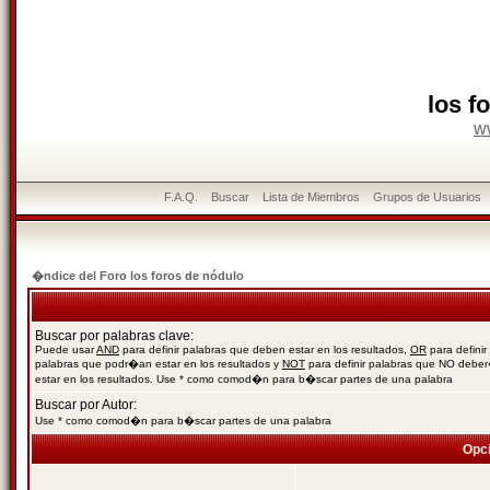
los f
w
F.A.Q.
Buscar
Lista de Miembros
Grupos de Usuarios
�ndice del Foro los foros de nódulo
Buscar por palabras clave:
Puede usar
AND
para definir palabras que deben estar en los resultados,
OR
para definir
palabras que podr�an estar en los resultados y
NOT
para definir palabras que NO debe
estar en los resultados. Use * como comod�n para b�scar partes de una palabra
Buscar por Autor:
Use * como comod�n para b�scar partes de una palabra
Opc