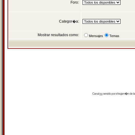
Foro:
Categor�a:
Mostrar resultados como:
Mensajes
Temas
Canal
rss
servido por el
trujam�n
de la