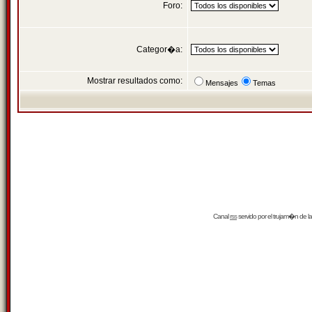
Foro:
Categor�a:
Mostrar resultados como:
Mensajes
Temas
Canal
rss
servido por el
trujam�n
de la