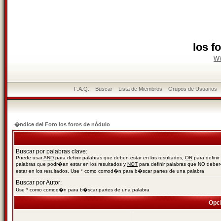
los f
w
F.A.Q.
Buscar
Lista de Miembros
Grupos de Usuarios
�ndice del Foro los foros de nódulo
Buscar por palabras clave:
Puede usar
AND
para definir palabras que deben estar en los resultados,
OR
para definir
palabras que podr�an estar en los resultados y
NOT
para definir palabras que NO debe
estar en los resultados. Use * como comod�n para b�scar partes de una palabra
Buscar por Autor:
Use * como comod�n para b�scar partes de una palabra
Opc