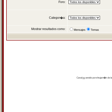
Foro:
Categor�a:
Mostrar resultados como:
Mensajes
Temas
Canal
rss
servido por el
trujam�n
de la