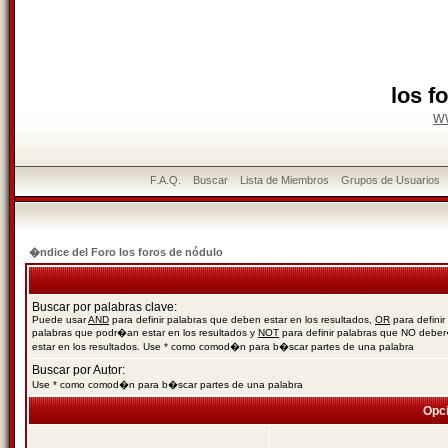
los f
w
F.A.Q.
Buscar
Lista de Miembros
Grupos de Usuarios
�ndice del Foro los foros de nódulo
Buscar por palabras clave:
Puede usar
AND
para definir palabras que deben estar en los resultados,
OR
para definir
palabras que podr�an estar en los resultados y
NOT
para definir palabras que NO debe
estar en los resultados. Use * como comod�n para b�scar partes de una palabra
Buscar por Autor:
Use * como comod�n para b�scar partes de una palabra
Opc