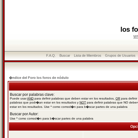
los f
w
F.A.Q.
Buscar
Lista de Miembros
Grupos de Usuarios
�ndice del Foro los foros de nódulo
Buscar por palabras clave:
Puede usar
AND
para definir palabras que deben estar en los resultados,
OR
para definir
palabras que podr�an estar en los resultados y
NOT
para definir palabras que NO debe
estar en los resultados. Use * como comod�n para b�scar partes de una palabra
Buscar por Autor:
Use * como comod�n para b�scar partes de una palabra
Opc