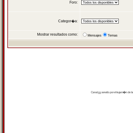
Foro:
Categor�a:
Mostrar resultados como:
Mensajes
Temas
Canal
rss
servido por el
trujam�n
de la