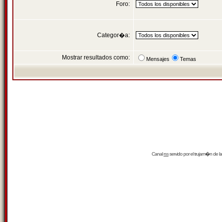
Foro:
Categor�a:
Mostrar resultados como:
Mensajes
Temas
Canal
rss
servido por el
trujam�n
de la