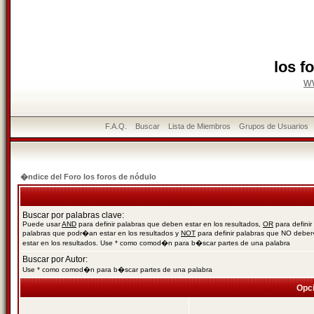
los f
w
F.A.Q.
Buscar
Lista de Miembros
Grupos de Usuarios
�ndice del Foro los foros de nódulo
Buscar por palabras clave:
Puede usar
AND
para definir palabras que deben estar en los resultados,
OR
para definir
palabras que podr�an estar en los resultados y
NOT
para definir palabras que NO debe
estar en los resultados. Use * como comod�n para b�scar partes de una palabra
Buscar por Autor:
Use * como comod�n para b�scar partes de una palabra
Opc