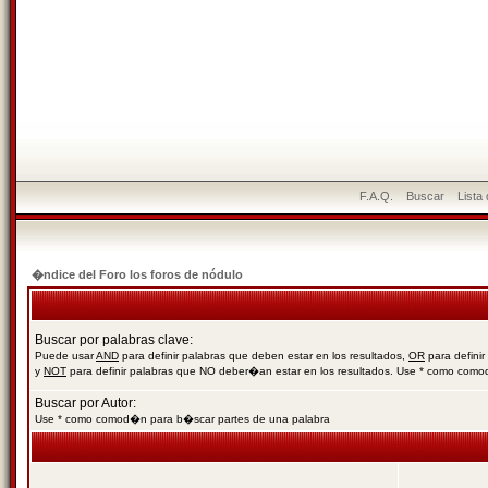
F.A.Q.
Buscar
Lista
�ndice del Foro los foros de nódulo
Buscar por palabras clave:
Puede usar
AND
para definir palabras que deben estar en los resultados,
OR
para definir
y
NOT
para definir palabras que NO deber�an estar en los resultados. Use * como com
Buscar por Autor:
Use * como comod�n para b�scar partes de una palabra