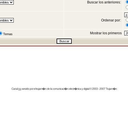
Buscar los anteriores:
Ordenar por:
Mostrar los primeros
Temas
Canal
rss
servido por el
trujam�n
de la comunicaci�n electr�nica y digital © 2003 - 2007 Trujam�n