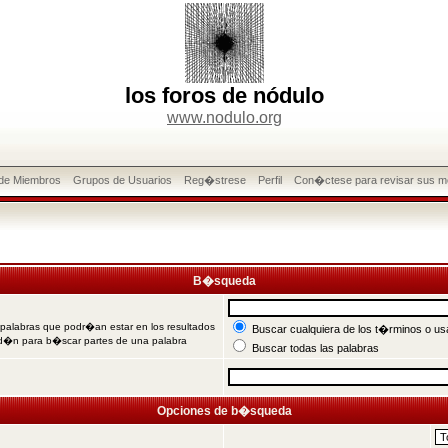
los foros de nódulo
www.nodulo.org
 de Miembros
Grupos de Usuarios
Reg�strese
Perfil
Con�ctese para revisar sus m
B�squeda
 palabras que podr�an estar en los resultados
Buscar cualquiera de los t�rminos o usa
od�n para b�scar partes de una palabra
Buscar todas las palabras
Opciones de b�squeda