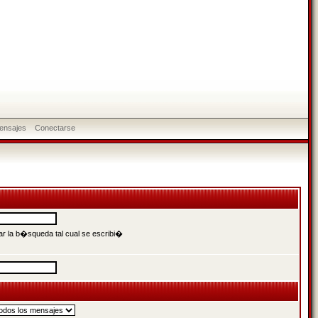
ensajes
Conectarse
r la b�squeda tal cual se escribi�