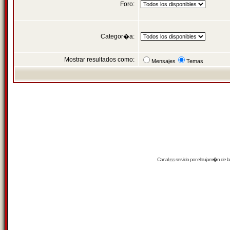
Foro:
Categor�a:
Mostrar resultados como:
Mensajes
Temas
Canal
rss
servido por el
trujam�n
de la