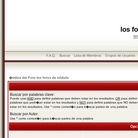
los f
w
F.A.Q.
Buscar
Lista de Miembros
Grupos de Usuarios
�ndice del Foro los foros de nódulo
Buscar por palabras clave:
Puede usar
AND
para definir palabras que deben estar en los resultados,
OR
para definir
palabras que podr�an estar en los resultados y
NOT
para definir palabras que NO debe
estar en los resultados. Use * como comod�n para b�scar partes de una palabra
Buscar por Autor:
Use * como comod�n para b�scar partes de una palabra
Opc