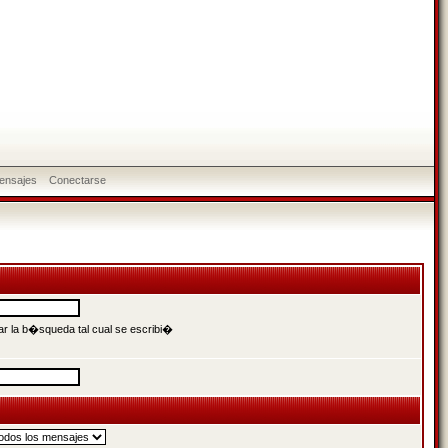
ensajes
Conectarse
r la b�squeda tal cual se escribi�