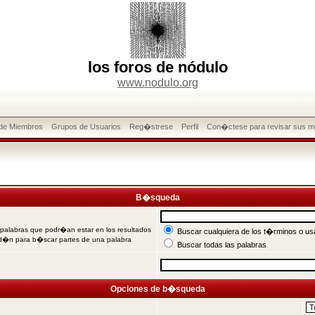
los foros de nódulo
www.nodulo.org
 de Miembros
Grupos de Usuarios
Reg�strese
Perfil
Con�ctese para revisar sus m
B�squeda
 palabras que podr�an estar en los resultados
Buscar cualquiera de los t�rminos o usa
od�n para b�scar partes de una palabra
Buscar todas las palabras
Opciones de b�squeda