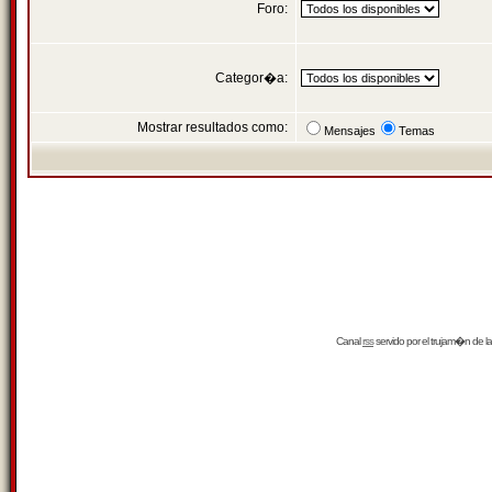
Foro:
Categor�a:
Mostrar resultados como:
Mensajes
Temas
Canal
rss
servido por el
trujam�n
de la