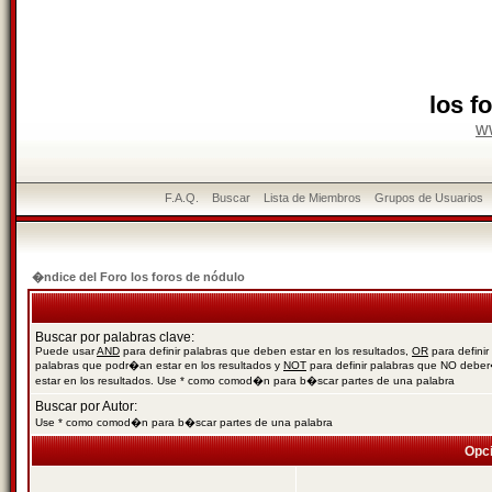
los f
w
F.A.Q.
Buscar
Lista de Miembros
Grupos de Usuarios
�ndice del Foro los foros de nódulo
Buscar por palabras clave:
Puede usar
AND
para definir palabras que deben estar en los resultados,
OR
para definir
palabras que podr�an estar en los resultados y
NOT
para definir palabras que NO debe
estar en los resultados. Use * como comod�n para b�scar partes de una palabra
Buscar por Autor:
Use * como comod�n para b�scar partes de una palabra
Opc