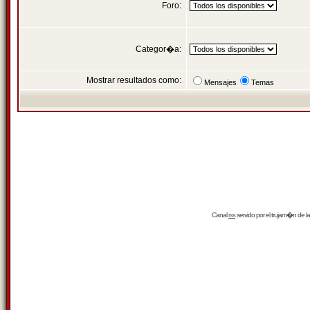
Foro:
Categor�a:
Mostrar resultados como:
Mensajes
Temas
Canal
rss
servido por el
trujam�n
de la