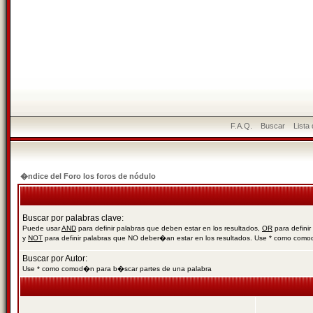
F.A.Q.
Buscar
Lista
�ndice del Foro los foros de nódulo
Buscar por palabras clave:
Puede usar
AND
para definir palabras que deben estar en los resultados,
OR
para definir
y
NOT
para definir palabras que NO deber�an estar en los resultados. Use * como com
Buscar por Autor:
Use * como comod�n para b�scar partes de una palabra