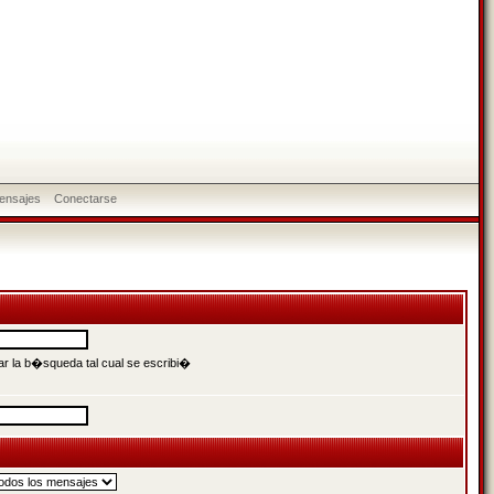
ensajes
Conectarse
r la b�squeda tal cual se escribi�