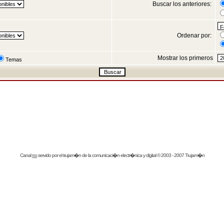
Buscar los anteriores:
Ordenar por:
Mostrar los primeros
Temas
Canal
rss
servido por el
trujam�n
de la comunicaci�n electr�nica y digital © 2003 - 2007 Trujam�n