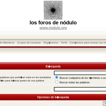
los foros de nódulo
www.nodulo.org
 de Miembros
Grupos de Usuarios
Reg�strese
Perfil
Con�ctese para revisar sus m
B�squeda
 palabras que podr�an estar en los resultados
Buscar cualquiera de los t�rminos o usa
od�n para b�scar partes de una palabra
Buscar todas las palabras
Opciones de b�squeda