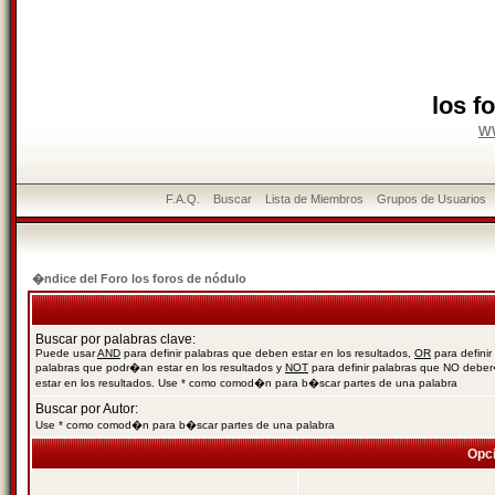
los f
w
F.A.Q.
Buscar
Lista de Miembros
Grupos de Usuarios
�ndice del Foro los foros de nódulo
Buscar por palabras clave:
Puede usar
AND
para definir palabras que deben estar en los resultados,
OR
para definir
palabras que podr�an estar en los resultados y
NOT
para definir palabras que NO debe
estar en los resultados. Use * como comod�n para b�scar partes de una palabra
Buscar por Autor:
Use * como comod�n para b�scar partes de una palabra
Opc