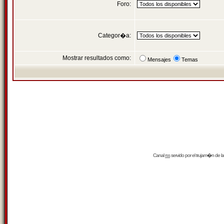
Foro:
Categor�a:
Mostrar resultados como:
Mensajes
Temas
Canal
rss
servido por el
trujam�n
de la