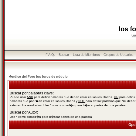
los f
w
F.A.Q.
Buscar
Lista de Miembros
Grupos de Usuarios
�ndice del Foro los foros de nódulo
Buscar por palabras clave:
Puede usar
AND
para definir palabras que deben estar en los resultados,
OR
para definir
palabras que podr�an estar en los resultados y
NOT
para definir palabras que NO debe
estar en los resultados. Use * como comod�n para b�scar partes de una palabra
Buscar por Autor:
Use * como comod�n para b�scar partes de una palabra
Opc