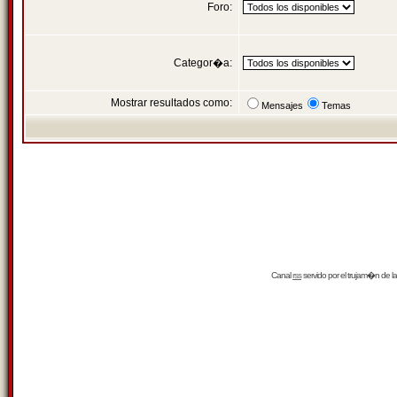
Foro:
Categor�a:
Mostrar resultados como:
Mensajes
Temas
Canal
rss
servido por el
trujam�n
de la