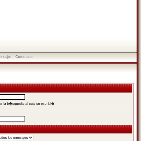
ensajes
Conectarse
r la b�squeda tal cual se escribi�