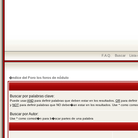
F.A.Q.
Buscar
Lista
�ndice del Foro los foros de nódulo
Buscar por palabras clave:
Puede usar
AND
para definir palabras que deben estar en los resultados,
OR
para definir
y
NOT
para definir palabras que NO deber�an estar en los resultados. Use * como com
Buscar por Autor:
Use * como comod�n para b�scar partes de una palabra