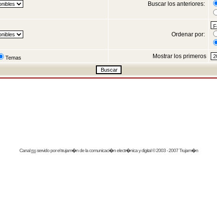
Buscar los anteriores:
Ordenar por:
Mostrar los primeros
Temas
Canal
rss
servido por el
trujam�n
de la comunicaci�n electr�nica y digital © 2003 - 2007 Trujam�n