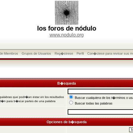
los foros de nódulo
www.nodulo.org
 de Miembros
Grupos de Usuarios
Reg�strese
Perfil
Con�ctese para revisar sus m
B�squeda
 palabras que podr�an estar en los resultados
Buscar cualquiera de los t�rminos o usa
od�n para b�scar partes de una palabra
Buscar todas las palabras
Opciones de b�squeda