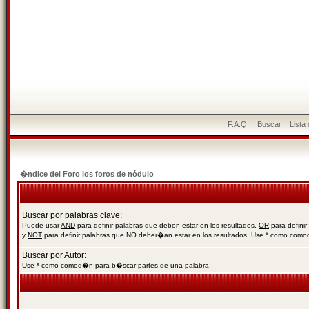
F.A.Q.
Buscar
Lista
�ndice del Foro los foros de nódulo
Buscar por palabras clave:
Puede usar
AND
para definir palabras que deben estar en los resultados,
OR
para definir
y
NOT
para definir palabras que NO deber�an estar en los resultados. Use * como com
Buscar por Autor:
Use * como comod�n para b�scar partes de una palabra