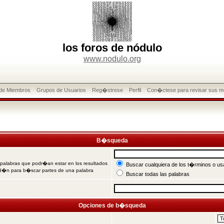
los foros de nódulo
www.nodulo.org
 de Miembros
Grupos de Usuarios
Reg�strese
Perfil
Con�ctese para revisar sus m
B�squeda
 palabras que podr�an estar en los resultados
Buscar cualquiera de los t�rminos o usa
od�n para b�scar partes de una palabra
Buscar todas las palabras
Opciones de b�squeda