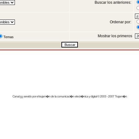
Buscar los anteriores:
Ordenar por:
Mostrar los primeros
Temas
Canal
rss
servido por el
trujam�n
de la comunicaci�n electr�nica y digital © 2003 - 2007 Trujam�n