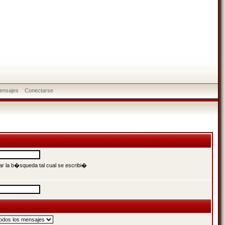
ensajes
Conectarse
r la b�squeda tal cual se escribi�