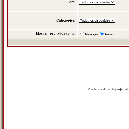
Foro:
Categor�a:
Mostrar resultados como:
Mensajes
Temas
Canal
rss
servido por el
trujam�n
de la