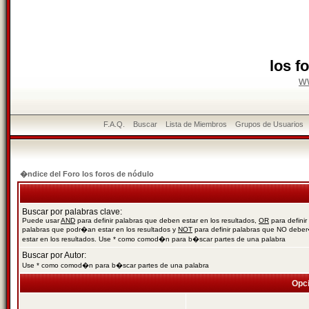
los f
w
F.A.Q.
Buscar
Lista de Miembros
Grupos de Usuarios
�ndice del Foro los foros de nódulo
Buscar por palabras clave:
Puede usar
AND
para definir palabras que deben estar en los resultados,
OR
para definir
palabras que podr�an estar en los resultados y
NOT
para definir palabras que NO debe
estar en los resultados. Use * como comod�n para b�scar partes de una palabra
Buscar por Autor:
Use * como comod�n para b�scar partes de una palabra
Opc