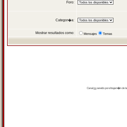
Foro:
Categor�a:
Mostrar resultados como:
Mensajes
Temas
Canal
rss
servido por el
trujam�n
de la