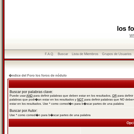
los f
w
F.A.Q.
Buscar
Lista de Miembros
Grupos de Usuarios
�ndice del Foro los foros de nódulo
Buscar por palabras clave:
Puede usar
AND
para definir palabras que deben estar en los resultados,
OR
para definir
palabras que podr�an estar en los resultados y
NOT
para definir palabras que NO debe
estar en los resultados. Use * como comod�n para b�scar partes de una palabra
Buscar por Autor:
Use * como comod�n para b�scar partes de una palabra
Opc