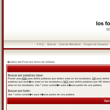
los f
w
F.A.Q.
Buscar
Lista de Miembros
Grupos de Usuarios
�ndice del Foro los foros de nódulo
Buscar por palabras clave:
Puede usar
AND
para definir palabras que deben estar en los resultados,
OR
para definir
palabras que podr�an estar en los resultados y
NOT
para definir palabras que NO debe
estar en los resultados. Use * como comod�n para b�scar partes de una palabra
Buscar por Autor:
Use * como comod�n para b�scar partes de una palabra
Opc