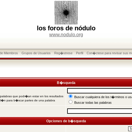
los foros de nódulo
www.nodulo.org
 de Miembros
Grupos de Usuarios
Reg�strese
Perfil
Con�ctese para revisar sus m
B�squeda
 palabras que podr�an estar en los resultados
Buscar cualquiera de los t�rminos o usa
od�n para b�scar partes de una palabra
Buscar todas las palabras
Opciones de b�squeda