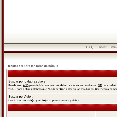
F.A.Q.
Buscar
Lista
�ndice del Foro los foros de nódulo
Buscar por palabras clave:
Puede usar
AND
para definir palabras que deben estar en los resultados,
OR
para definir
y
NOT
para definir palabras que NO deber�an estar en los resultados. Use * como com
Buscar por Autor:
Use * como comod�n para b�scar partes de una palabra