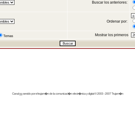
Buscar los anteriores:
Ordenar por:
Mostrar los primeros
Temas
Canal
rss
servido por el
trujam�n
de la comunicaci�n electr�nica y digital © 2003 - 2007 Trujam�n