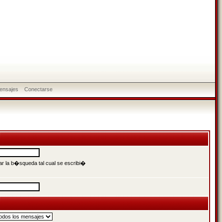
ensajes
Conectarse
r la b�squeda tal cual se escribi�