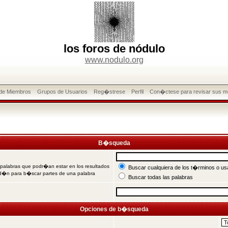
los foros de nódulo
www.nodulo.org
 de Miembros
Grupos de Usuarios
Reg�strese
Perfil
Con�ctese para revisar sus m
B�squeda
 palabras que podr�an estar en los resultados
Buscar cualquiera de los t�rminos o usa
od�n para b�scar partes de una palabra
Buscar todas las palabras
Opciones de b�squeda