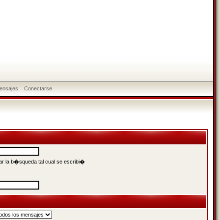
ensajes
Conectarse
r la b�squeda tal cual se escribi�