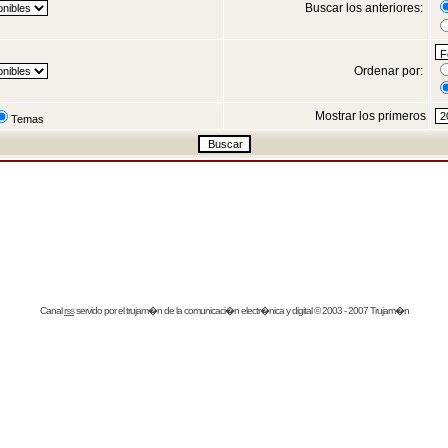
Buscar los anteriores:
Ordenar por:
Mostrar los primeros
Temas
Canal
rss
servido por el
trujam�n
de la comunicaci�n electr�nica y digital © 2003 - 2007 Trujam�n