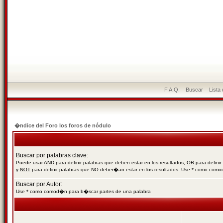
F.A.Q.
Buscar
Lista
�ndice del Foro los foros de nódulo
Buscar por palabras clave:
Puede usar
AND
para definir palabras que deben estar en los resultados,
OR
para definir
y
NOT
para definir palabras que NO deber�an estar en los resultados. Use * como com
Buscar por Autor:
Use * como comod�n para b�scar partes de una palabra