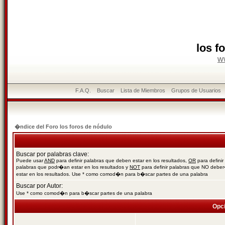
los f
w
F.A.Q.
Buscar
Lista de Miembros
Grupos de Usuarios
�ndice del Foro los foros de nódulo
Buscar por palabras clave:
Puede usar
AND
para definir palabras que deben estar en los resultados,
OR
para definir
palabras que podr�an estar en los resultados y
NOT
para definir palabras que NO debe
estar en los resultados. Use * como comod�n para b�scar partes de una palabra
Buscar por Autor:
Use * como comod�n para b�scar partes de una palabra
Opc