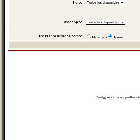
Foro:
Categor�a:
Mostrar resultados como:
Mensajes
Temas
Canal
rss
servido por el
trujam�n
de la