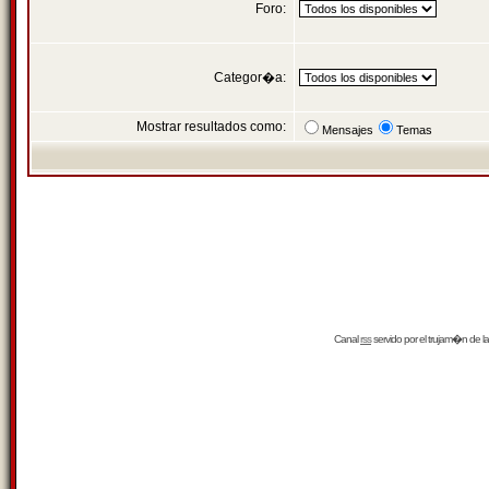
Foro:
Categor�a:
Mostrar resultados como:
Mensajes
Temas
Canal
rss
servido por el
trujam�n
de la