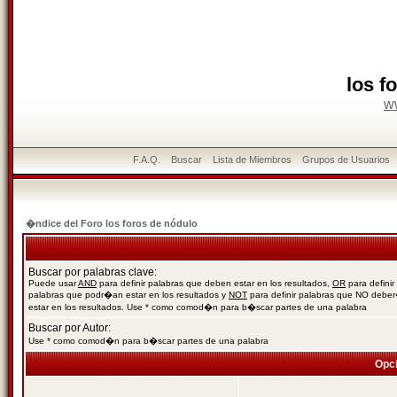
los f
w
F.A.Q.
Buscar
Lista de Miembros
Grupos de Usuarios
�ndice del Foro los foros de nódulo
Buscar por palabras clave:
Puede usar
AND
para definir palabras que deben estar en los resultados,
OR
para definir
palabras que podr�an estar en los resultados y
NOT
para definir palabras que NO debe
estar en los resultados. Use * como comod�n para b�scar partes de una palabra
Buscar por Autor:
Use * como comod�n para b�scar partes de una palabra
Opc