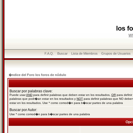
los f
w
F.A.Q.
Buscar
Lista de Miembros
Grupos de Usuarios
�ndice del Foro los foros de nódulo
Buscar por palabras clave:
Puede usar
AND
para definir palabras que deben estar en los resultados,
OR
para definir
palabras que podr�an estar en los resultados y
NOT
para definir palabras que NO debe
estar en los resultados. Use * como comod�n para b�scar partes de una palabra
Buscar por Autor:
Use * como comod�n para b�scar partes de una palabra
Opc