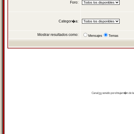
Foro:
Categor�a:
Mostrar resultados como:
Mensajes
Temas
Canal
rss
servido por el
trujam�n
de la