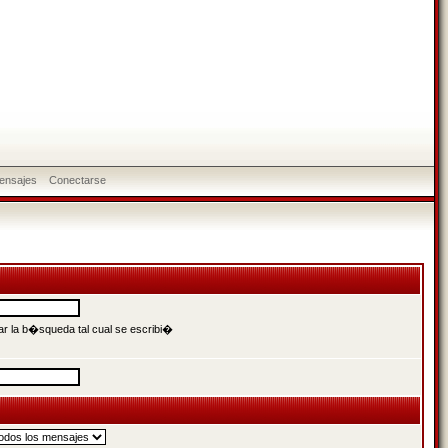
ensajes
Conectarse
r la b�squeda tal cual se escribi�