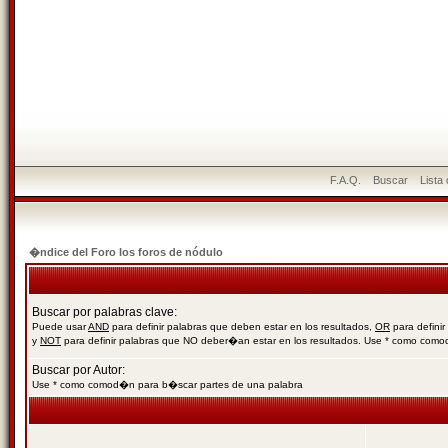
F.A.Q.
Buscar
Lista
�ndice del Foro los foros de nódulo
Buscar por palabras clave:
Puede usar
AND
para definir palabras que deben estar en los resultados,
OR
para definir
y
NOT
para definir palabras que NO deber�an estar en los resultados. Use * como com
Buscar por Autor:
Use * como comod�n para b�scar partes de una palabra