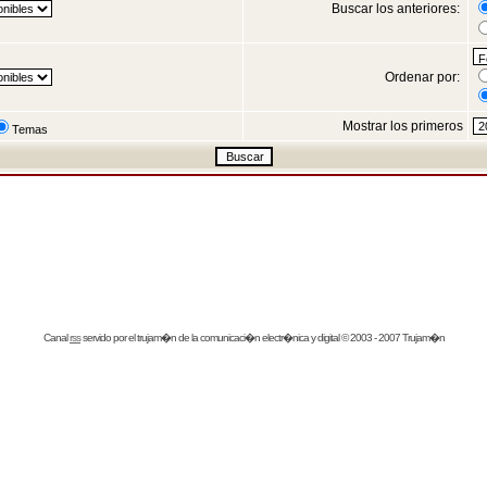
Buscar los anteriores:
Ordenar por:
Mostrar los primeros
Temas
Canal
rss
servido por el
trujam�n
de la comunicaci�n electr�nica y digital © 2003 - 2007 Trujam�n