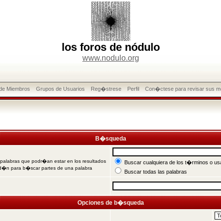
los foros de nódulo
www.nodulo.org
 de Miembros
Grupos de Usuarios
Reg�strese
Perfil
Con�ctese para revisar sus m
B�squeda
 palabras que podr�an estar en los resultados
Buscar cualquiera de los t�rminos o usa
od�n para b�scar partes de una palabra
Buscar todas las palabras
Opciones de b�squeda