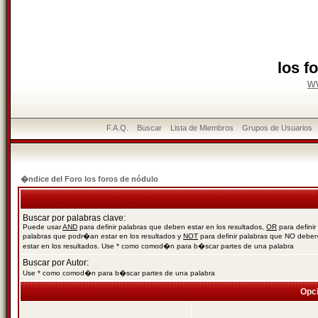
los f
w
F.A.Q.
Buscar
Lista de Miembros
Grupos de Usuarios
�ndice del Foro los foros de nódulo
Buscar por palabras clave:
Puede usar
AND
para definir palabras que deben estar en los resultados,
OR
para definir
palabras que podr�an estar en los resultados y
NOT
para definir palabras que NO debe
estar en los resultados. Use * como comod�n para b�scar partes de una palabra
Buscar por Autor:
Use * como comod�n para b�scar partes de una palabra
Opc