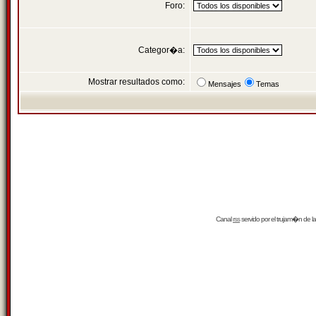
Foro:
Categor�a:
Mostrar resultados como:
Mensajes
Temas
Canal
rss
servido por el
trujam�n
de la