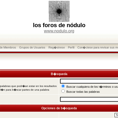
los foros de nódulo
www.nodulo.org
 de Miembros
Grupos de Usuarios
Reg�strese
Perfil
Con�ctese para revisar sus m
B�squeda
 palabras que podr�an estar en los resultados
Buscar cualquiera de los t�rminos o usa
od�n para b�scar partes de una palabra
Buscar todas las palabras
Opciones de b�squeda