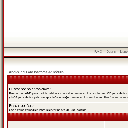
F.A.Q.
Buscar
Lista
�ndice del Foro los foros de nódulo
Buscar por palabras clave:
Puede usar
AND
para definir palabras que deben estar en los resultados,
OR
para definir
y
NOT
para definir palabras que NO deber�an estar en los resultados. Use * como com
Buscar por Autor:
Use * como comod�n para b�scar partes de una palabra