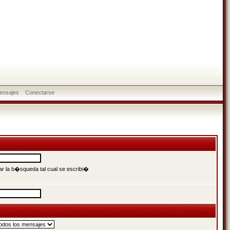
ensajes
Conectarse
r la b�squeda tal cual se escribi�