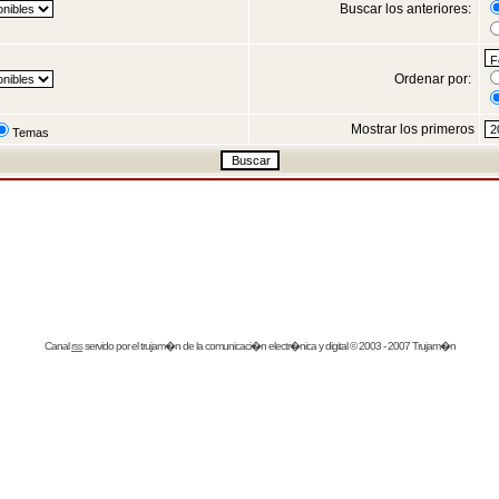
Buscar los anteriores:
Ordenar por:
Mostrar los primeros
Temas
Canal
rss
servido por el
trujam�n
de la comunicaci�n electr�nica y digital © 2003 - 2007 Trujam�n