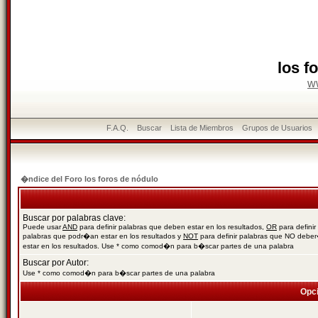
los f
w
F.A.Q.
Buscar
Lista de Miembros
Grupos de Usuarios
�ndice del Foro los foros de nódulo
Buscar por palabras clave:
Puede usar
AND
para definir palabras que deben estar en los resultados,
OR
para definir
palabras que podr�an estar en los resultados y
NOT
para definir palabras que NO debe
estar en los resultados. Use * como comod�n para b�scar partes de una palabra
Buscar por Autor:
Use * como comod�n para b�scar partes de una palabra
Opc