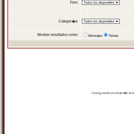
Foro:
Categor�a:
Mostrar resultados como:
Mensajes
Temas
Canal
rss
servido por el
trujam�n
de la