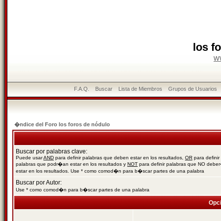
los f
w
F.A.Q.
Buscar
Lista de Miembros
Grupos de Usuarios
�ndice del Foro los foros de nódulo
Buscar por palabras clave:
Puede usar
AND
para definir palabras que deben estar en los resultados,
OR
para definir
palabras que podr�an estar en los resultados y
NOT
para definir palabras que NO debe
estar en los resultados. Use * como comod�n para b�scar partes de una palabra
Buscar por Autor:
Use * como comod�n para b�scar partes de una palabra
Opc