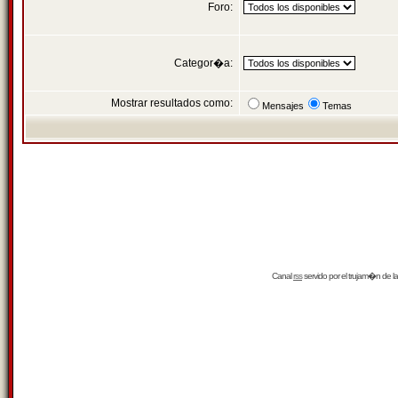
Foro:
Categor�a:
Mostrar resultados como:
Mensajes
Temas
Canal
rss
servido por el
trujam�n
de la