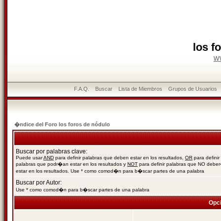
los f
w
F.A.Q.
Buscar
Lista de Miembros
Grupos de Usuarios
�ndice del Foro los foros de nódulo
Buscar por palabras clave:
Puede usar
AND
para definir palabras que deben estar en los resultados,
OR
para definir
palabras que podr�an estar en los resultados y
NOT
para definir palabras que NO debe
estar en los resultados. Use * como comod�n para b�scar partes de una palabra
Buscar por Autor:
Use * como comod�n para b�scar partes de una palabra
Opc