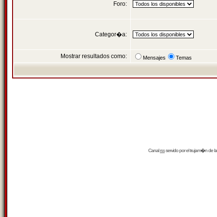
Foro:
Categor�a:
Mostrar resultados como:
Mensajes
Temas
Canal
rss
servido por el
trujam�n
de la