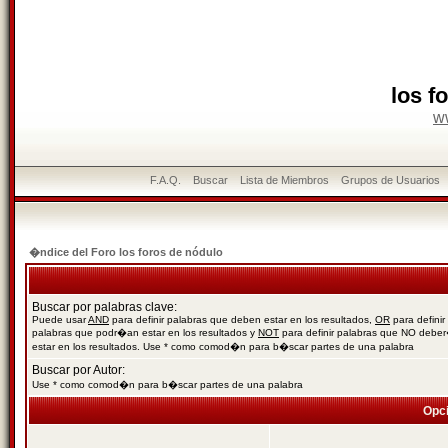
los f
w
F.A.Q.
Buscar
Lista de Miembros
Grupos de Usuarios
�ndice del Foro los foros de nódulo
Buscar por palabras clave:
Puede usar
AND
para definir palabras que deben estar en los resultados,
OR
para definir
palabras que podr�an estar en los resultados y
NOT
para definir palabras que NO debe
estar en los resultados. Use * como comod�n para b�scar partes de una palabra
Buscar por Autor:
Use * como comod�n para b�scar partes de una palabra
Opc