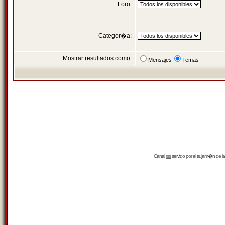
Foro:
Categor�a:
Mostrar resultados como:
Mensajes
Temas
Canal
rss
servido por el
trujam�n
de la