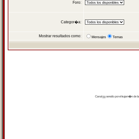
Foro:
Categor�a:
Mostrar resultados como:
Mensajes
Temas
Canal
rss
servido por el
trujam�n
de la