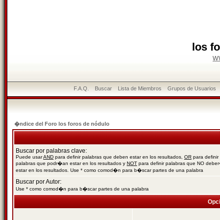
los f
w
F.A.Q.
Buscar
Lista de Miembros
Grupos de Usuarios
�ndice del Foro los foros de nódulo
Buscar por palabras clave:
Puede usar
AND
para definir palabras que deben estar en los resultados,
OR
para definir
palabras que podr�an estar en los resultados y
NOT
para definir palabras que NO debe
estar en los resultados. Use * como comod�n para b�scar partes de una palabra
Buscar por Autor:
Use * como comod�n para b�scar partes de una palabra
Opc