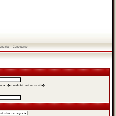
ensajes
Conectarse
r la b�squeda tal cual se escribi�