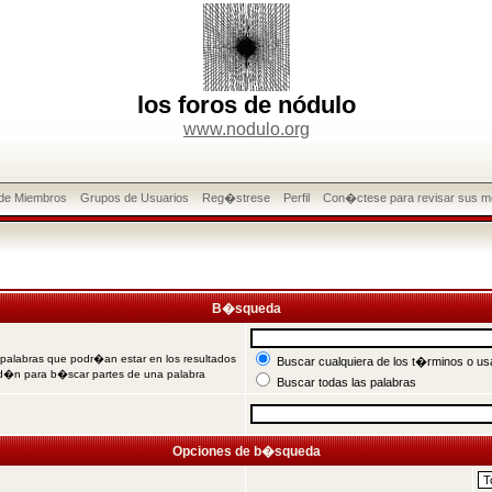
los foros de nódulo
www.nodulo.org
 de Miembros
Grupos de Usuarios
Reg�strese
Perfil
Con�ctese para revisar sus m
B�squeda
 palabras que podr�an estar en los resultados
Buscar cualquiera de los t�rminos o usa
od�n para b�scar partes de una palabra
Buscar todas las palabras
Opciones de b�squeda