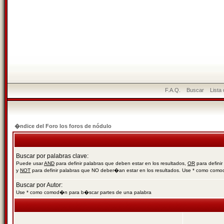
F.A.Q.
Buscar
Lista
�ndice del Foro los foros de nódulo
Buscar por palabras clave:
Puede usar
AND
para definir palabras que deben estar en los resultados,
OR
para definir
y
NOT
para definir palabras que NO deber�an estar en los resultados. Use * como com
Buscar por Autor:
Use * como comod�n para b�scar partes de una palabra