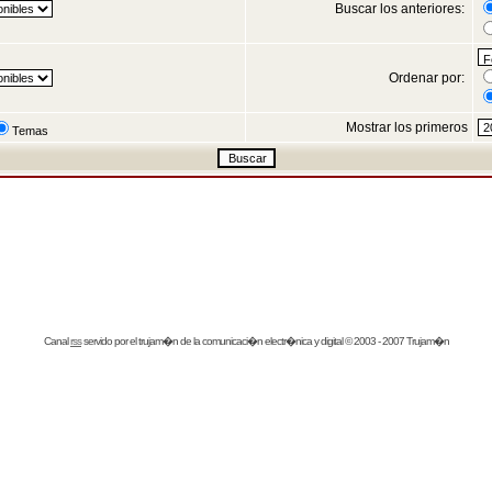
Buscar los anteriores:
Ordenar por:
Mostrar los primeros
Temas
Canal
rss
servido por el
trujam�n
de la comunicaci�n electr�nica y digital © 2003 - 2007 Trujam�n