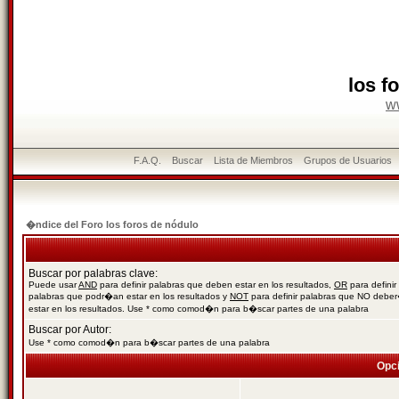
los f
w
F.A.Q.
Buscar
Lista de Miembros
Grupos de Usuarios
�ndice del Foro los foros de nódulo
Buscar por palabras clave:
Puede usar
AND
para definir palabras que deben estar en los resultados,
OR
para definir
palabras que podr�an estar en los resultados y
NOT
para definir palabras que NO debe
estar en los resultados. Use * como comod�n para b�scar partes de una palabra
Buscar por Autor:
Use * como comod�n para b�scar partes de una palabra
Opc