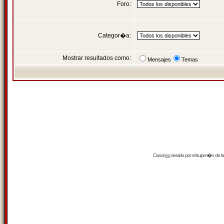
Foro:
Categor�a:
Mostrar resultados como:
Mensajes
Temas
Canal
rss
servido por el
trujam�n
de la