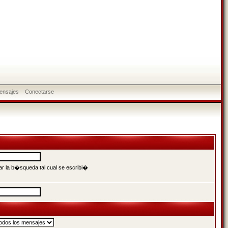
ensajes
Conectarse
r la b�squeda tal cual se escribi�