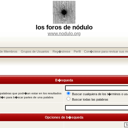
los foros de nódulo
www.nodulo.org
 de Miembros
Grupos de Usuarios
Reg�strese
Perfil
Con�ctese para revisar sus m
B�squeda
 palabras que podr�an estar en los resultados
Buscar cualquiera de los t�rminos o usa
od�n para b�scar partes de una palabra
Buscar todas las palabras
Opciones de b�squeda