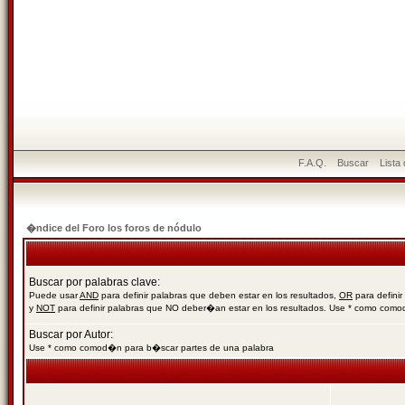
F.A.Q.
Buscar
Lista
�ndice del Foro los foros de nódulo
Buscar por palabras clave:
Puede usar
AND
para definir palabras que deben estar en los resultados,
OR
para definir
y
NOT
para definir palabras que NO deber�an estar en los resultados. Use * como com
Buscar por Autor:
Use * como comod�n para b�scar partes de una palabra