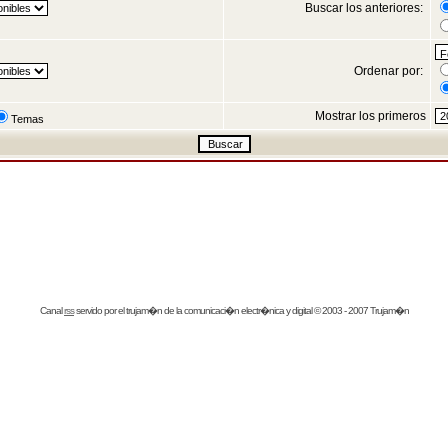
Buscar los anteriores:
Ordenar por:
Mostrar los primeros
Temas
Canal
rss
servido por el
trujam�n
de la comunicaci�n electr�nica y digital © 2003 - 2007 Trujam�n