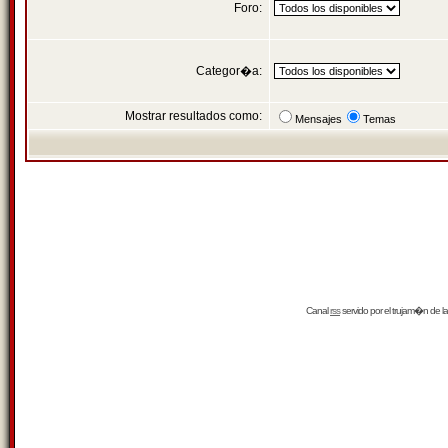
Foro:
Categor�a:
Mostrar resultados como:
Mensajes
Temas
Canal
rss
servido por el
trujam�n
de la