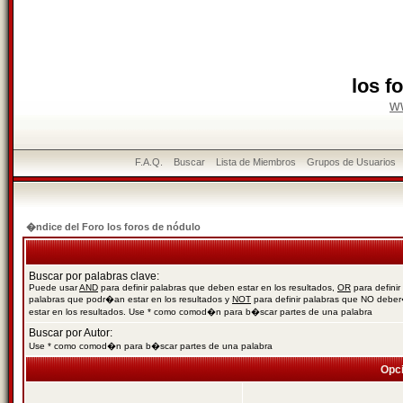
los f
w
F.A.Q.
Buscar
Lista de Miembros
Grupos de Usuarios
�ndice del Foro los foros de nódulo
Buscar por palabras clave:
Puede usar
AND
para definir palabras que deben estar en los resultados,
OR
para definir
palabras que podr�an estar en los resultados y
NOT
para definir palabras que NO debe
estar en los resultados. Use * como comod�n para b�scar partes de una palabra
Buscar por Autor:
Use * como comod�n para b�scar partes de una palabra
Opc