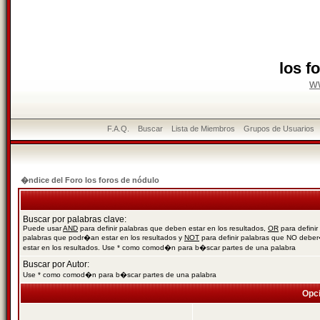
los f
w
F.A.Q.
Buscar
Lista de Miembros
Grupos de Usuarios
�ndice del Foro los foros de nódulo
Buscar por palabras clave:
Puede usar
AND
para definir palabras que deben estar en los resultados,
OR
para definir
palabras que podr�an estar en los resultados y
NOT
para definir palabras que NO debe
estar en los resultados. Use * como comod�n para b�scar partes de una palabra
Buscar por Autor:
Use * como comod�n para b�scar partes de una palabra
Opc