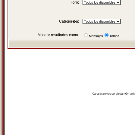
Foro:
Categor�a:
Mostrar resultados como:
Mensajes
Temas
Canal
rss
servido por el
trujam�n
de la