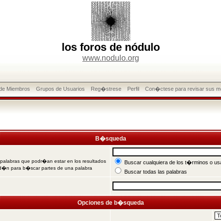
los foros de nódulo
www.nodulo.org
 de Miembros
Grupos de Usuarios
Reg�strese
Perfil
Con�ctese para revisar sus m
B�squeda
 palabras que podr�an estar en los resultados
Buscar cualquiera de los t�rminos o usa
od�n para b�scar partes de una palabra
Buscar todas las palabras
Opciones de b�squeda