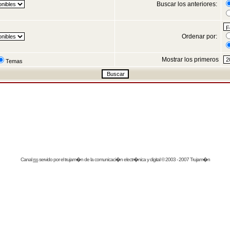
Buscar los anteriores:
Ordenar por:
Mostrar los primeros
Temas
Canal
rss
servido por el
trujam�n
de la comunicaci�n electr�nica y digital © 2003 - 2007 Trujam�n