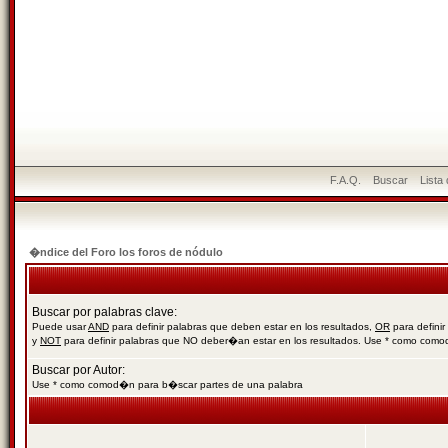
F.A.Q.
Buscar
Lista
�ndice del Foro los foros de nódulo
Buscar por palabras clave:
Puede usar
AND
para definir palabras que deben estar en los resultados,
OR
para definir
y
NOT
para definir palabras que NO deber�an estar en los resultados. Use * como com
Buscar por Autor:
Use * como comod�n para b�scar partes de una palabra