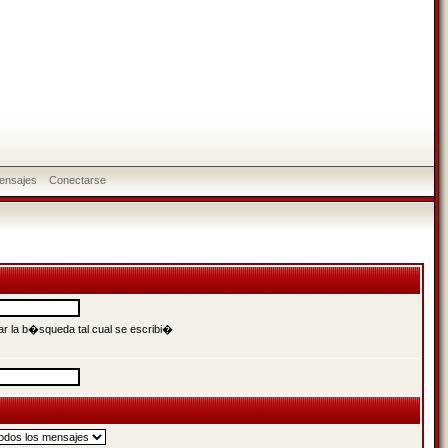
ensajes
Conectarse
r la b�squeda tal cual se escribi�