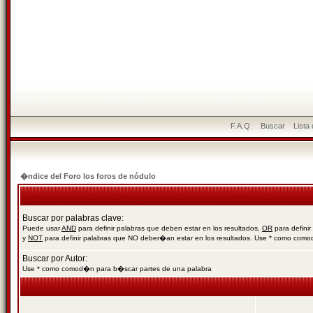
F.A.Q.
Buscar
Lista
�ndice del Foro los foros de nódulo
Buscar por palabras clave:
Puede usar
AND
para definir palabras que deben estar en los resultados,
OR
para definir
y
NOT
para definir palabras que NO deber�an estar en los resultados. Use * como com
Buscar por Autor:
Use * como comod�n para b�scar partes de una palabra