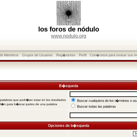
los foros de nódulo
www.nodulo.org
 de Miembros
Grupos de Usuarios
Reg�strese
Perfil
Con�ctese para revisar sus m
B�squeda
 palabras que podr�an estar en los resultados
Buscar cualquiera de los t�rminos o usa
od�n para b�scar partes de una palabra
Buscar todas las palabras
Opciones de b�squeda