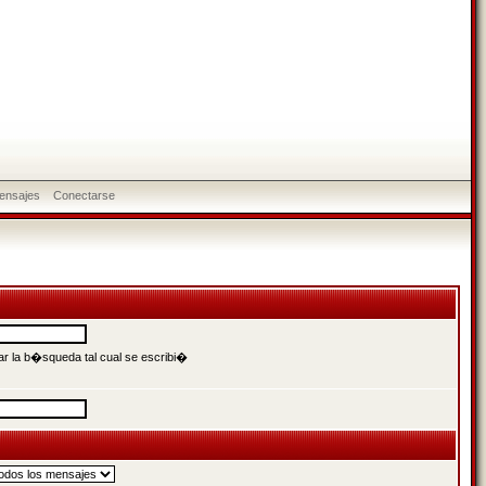
ensajes
Conectarse
r la b�squeda tal cual se escribi�