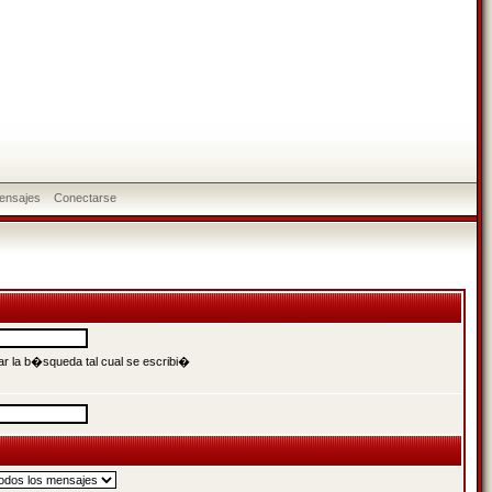
ensajes
Conectarse
r la b�squeda tal cual se escribi�