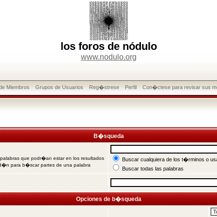
los foros de nódulo
www.nodulo.org
 de Miembros
Grupos de Usuarios
Reg�strese
Perfil
Con�ctese para revisar sus m
B�squeda
 palabras que podr�an estar en los resultados
Buscar cualquiera de los t�rminos o usa
od�n para b�scar partes de una palabra
Buscar todas las palabras
Opciones de b�squeda