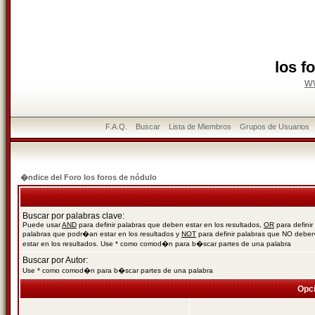
los f
w
F.A.Q.
Buscar
Lista de Miembros
Grupos de Usuarios
�ndice del Foro los foros de nódulo
Buscar por palabras clave:
Puede usar
AND
para definir palabras que deben estar en los resultados,
OR
para definir
palabras que podr�an estar en los resultados y
NOT
para definir palabras que NO debe
estar en los resultados. Use * como comod�n para b�scar partes de una palabra
Buscar por Autor:
Use * como comod�n para b�scar partes de una palabra
Opc