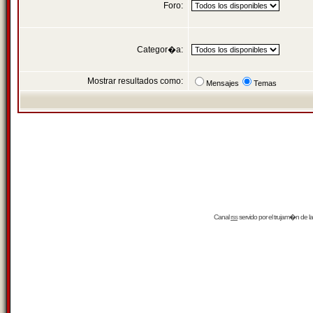
Foro:
Categor�a:
Mostrar resultados como:
Mensajes
Temas
Canal
rss
servido por el
trujam�n
de la