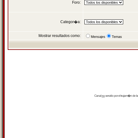
Foro:
Categor�a:
Mostrar resultados como:
Mensajes
Temas
Canal
rss
servido por el
trujam�n
de la