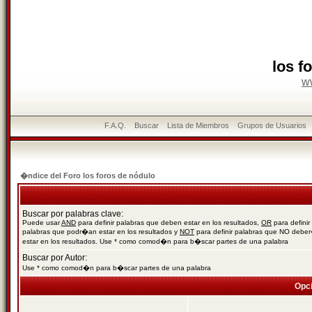
los f
w
F.A.Q.
Buscar
Lista de Miembros
Grupos de Usuarios
�ndice del Foro los foros de nódulo
Buscar por palabras clave:
Puede usar
AND
para definir palabras que deben estar en los resultados,
OR
para definir
palabras que podr�an estar en los resultados y
NOT
para definir palabras que NO debe
estar en los resultados. Use * como comod�n para b�scar partes de una palabra
Buscar por Autor:
Use * como comod�n para b�scar partes de una palabra
Opc