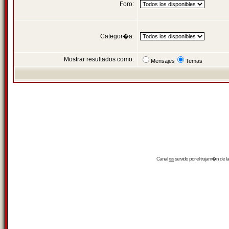
Foro:
Categor�a:
Mostrar resultados como:
Mensajes
Temas
Canal
rss
servido por el
trujam�n
de la