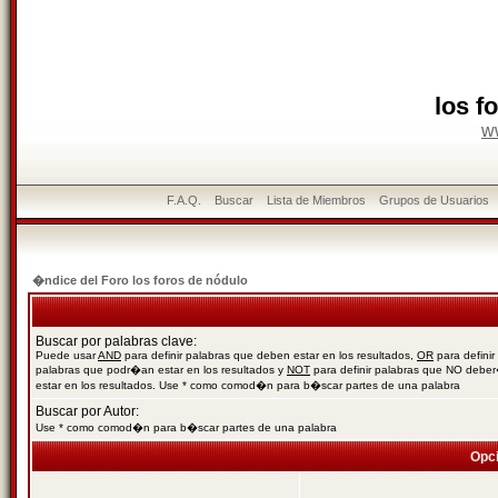
los f
w
F.A.Q.
Buscar
Lista de Miembros
Grupos de Usuarios
�ndice del Foro los foros de nódulo
Buscar por palabras clave:
Puede usar
AND
para definir palabras que deben estar en los resultados,
OR
para definir
palabras que podr�an estar en los resultados y
NOT
para definir palabras que NO debe
estar en los resultados. Use * como comod�n para b�scar partes de una palabra
Buscar por Autor:
Use * como comod�n para b�scar partes de una palabra
Opc