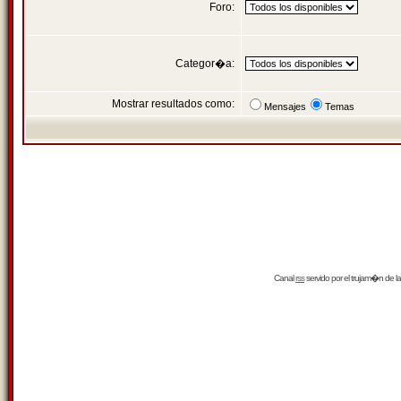
Foro:
Categor�a:
Mostrar resultados como:
Mensajes
Temas
Canal
rss
servido por el
trujam�n
de la