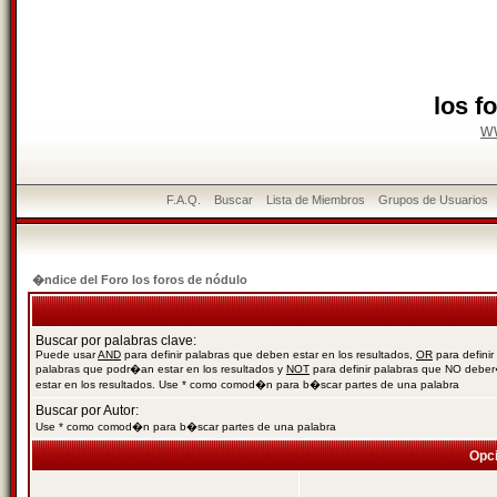
los f
w
F.A.Q.
Buscar
Lista de Miembros
Grupos de Usuarios
�ndice del Foro los foros de nódulo
Buscar por palabras clave:
Puede usar
AND
para definir palabras que deben estar en los resultados,
OR
para definir
palabras que podr�an estar en los resultados y
NOT
para definir palabras que NO debe
estar en los resultados. Use * como comod�n para b�scar partes de una palabra
Buscar por Autor:
Use * como comod�n para b�scar partes de una palabra
Opc