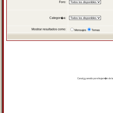
Foro:
Categor�a:
Mostrar resultados como:
Mensajes
Temas
Canal
rss
servido por el
trujam�n
de la