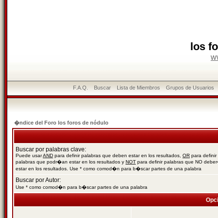
los f
w
F.A.Q.
Buscar
Lista de Miembros
Grupos de Usuarios
�ndice del Foro los foros de nódulo
Buscar por palabras clave:
Puede usar
AND
para definir palabras que deben estar en los resultados,
OR
para definir
palabras que podr�an estar en los resultados y
NOT
para definir palabras que NO debe
estar en los resultados. Use * como comod�n para b�scar partes de una palabra
Buscar por Autor:
Use * como comod�n para b�scar partes de una palabra
Opc