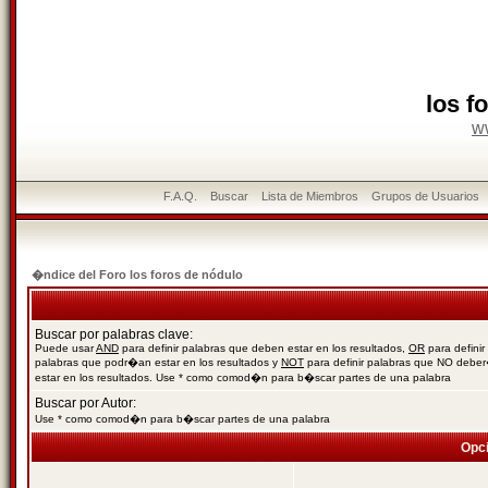
los f
w
F.A.Q.
Buscar
Lista de Miembros
Grupos de Usuarios
�ndice del Foro los foros de nódulo
Buscar por palabras clave:
Puede usar
AND
para definir palabras que deben estar en los resultados,
OR
para definir
palabras que podr�an estar en los resultados y
NOT
para definir palabras que NO debe
estar en los resultados. Use * como comod�n para b�scar partes de una palabra
Buscar por Autor:
Use * como comod�n para b�scar partes de una palabra
Opc