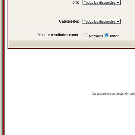
Foro:
Categor�a:
Mostrar resultados como:
Mensajes
Temas
Canal
rss
servido por el
trujam�n
de la